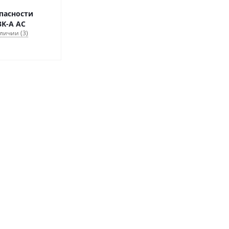
пасности
K-A AC
личии (3)