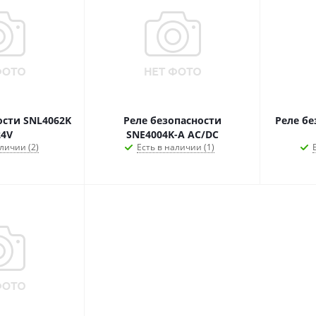
ости SNL4062K
Реле безопасности
Реле бе
4V
SNE4004K-A AC/DC
личии (2)
Есть в наличии (1)