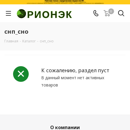
0
снп_сно
Главная
-
Каталог
-
снп_сно
К сожалению, раздел пуст
В данный момент нет активных
товаров
О компании