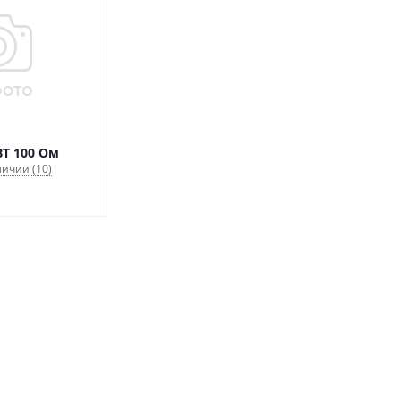
С5-42В-10ВТ 100 Ом
личии (10)