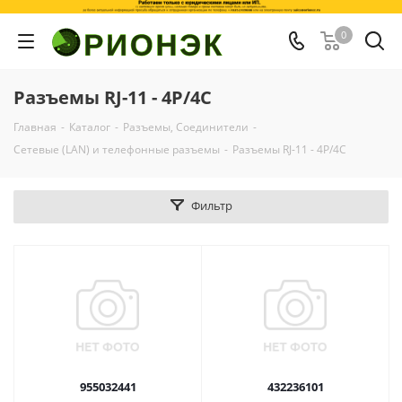
0
Разъемы RJ-11 - 4P/4C
Главная
-
Каталог
-
Разъемы, Соединители
-
Сетевые (LAN) и телефонные разъемы
-
Разъемы RJ-11 - 4P/4C
Фильтр
955032441
432236101