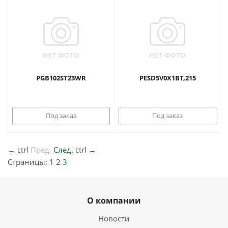
PGB102ST23WR
PESD5V0X1BT,215
Под заказ
Под заказ
←
ctrl
Пред.
След.
ctrl
→
Страницы:
1
2
3
О компании
Новости