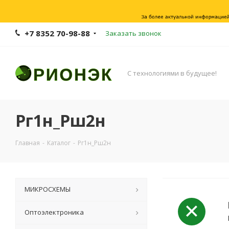
+7 8352 70-98-88
Заказать звонок
С технологиями в будущее!
Рг1н_Рш2н
Главная
-
Каталог
-
Рг1н_Рш2н
МИКРОСХЕМЫ
Оптоэлектроника