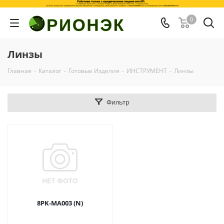
0
Линзы
Главная
-
Каталог
-
Готовые Изделия
-
ИНСТРУМЕНТ
-
Линзы
Фильтр
8PK-MA003 (N)