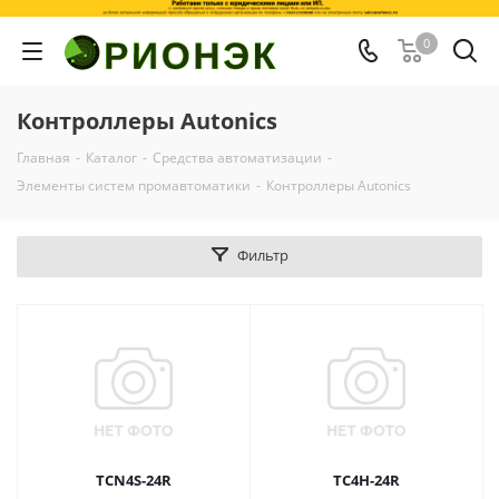
0
Контроллеры Autonics
Главная
-
Каталог
-
Средства автоматизации
-
Элементы систем промавтоматики
-
Контроллеры Autonics
Фильтр
TCN4S-24R
TC4H-24R