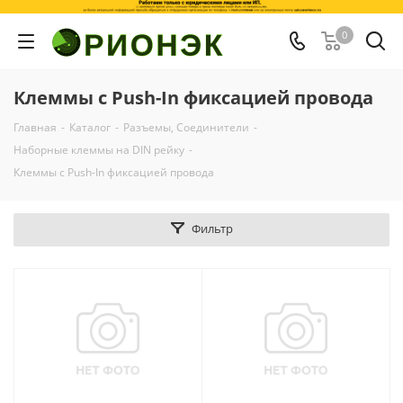
0
Клеммы с Push-In фиксацией провода
Главная
-
Каталог
-
Разъемы, Соединители
-
Наборные клеммы на DIN рейку
-
Клеммы с Push-In фиксацией провода
Фильтр