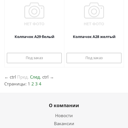
Колпачок A29 белый
Колпачок A28 желтый
Под заказ
Под заказ
←
ctrl
Пред.
След.
ctrl
→
Страницы:
1
2
3
4
О компании
Новости
Вакансии