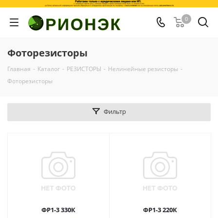
0
Фоторезисторы
Главная
-
Каталог
-
РЕЗИСТОРЫ
-
Нелинейные резисторы
-
Фоторезисторы
Фильтр
ФР1-3 330К
ФР1-3 220К