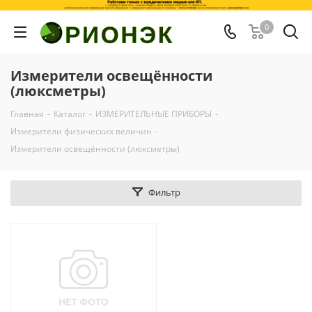
0
Измерители освещённости
(люксметры)
Главная
-
Каталог
-
ИЗМЕРИТЕЛЬНЫЕ ПРИБОРЫ
-
Измерители физических величин
-
Измерители освещённости (люксметры)
Фильтр