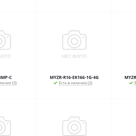
8MP-C
MYZR-R16-EK166-1G-4G
MYZR
личии (3)
Есть в наличии (2)