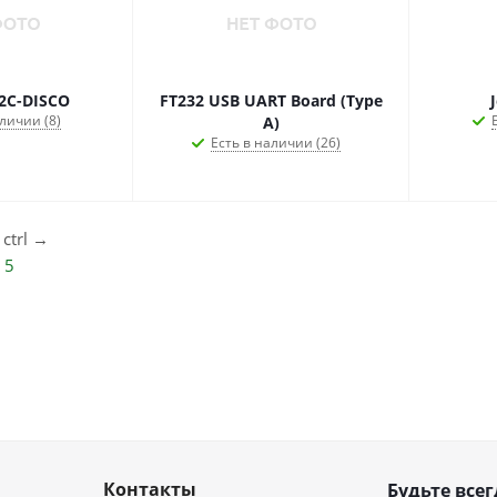
2C-DISCO
FT232 USB UART Board (Type
личии (8)
A)
Есть в наличии (26)
ctrl
→
5
Контакты
Будьте всег