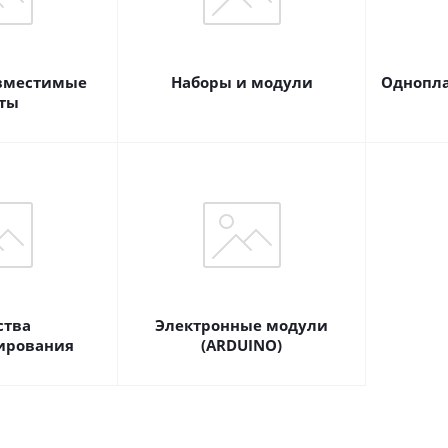
вместимые
Наборы и модули
Однопл
ты
ства
Электронные модули
ирования
(ARDUINO)