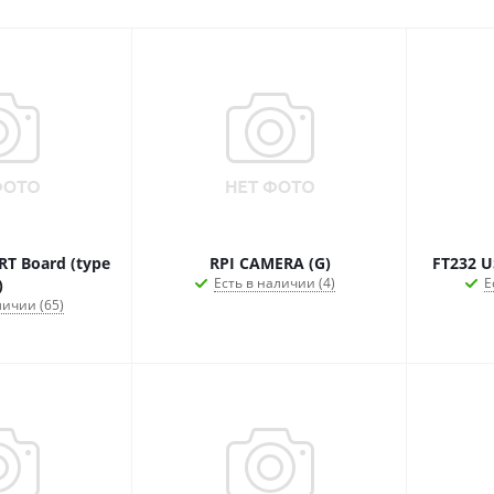
T Board (type
RPI CAMERA (G)
FT232 U
Есть в наличии (4)
Е
)
личии (65)