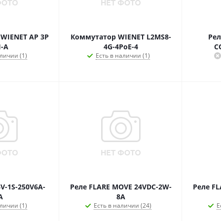
 WIENET AP 3P
Коммутатор WIENET L2MS8-
Рел
-A
4G-4PoE-4
C
личии (1)
Есть в наличии (1)
V-1S-250V6A-
Реле FLARE MOVE 24VDC-2W-
Реле F
A
8A
личии (1)
Есть в наличии (24)
Е