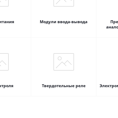
итания
Модули ввода-вывода
Пре
анал
нтроля
Твердотельные реле
Электро