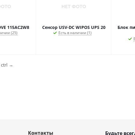
OVE 115AC2W8
Сенсор USV-DC WIPOS UPS 20
Блок пи
личии (25)
Есть в наличии (1)
ctrl
→
Контакты
Будьте всег