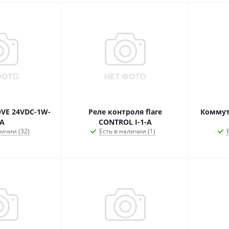
VE 24VDC-1W-
Реле контроля flare
Коммут
A
CONTROL I-1-A
личии (32)
Есть в наличии (1)