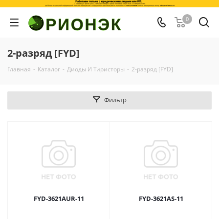
0
2-разряд [FYD]
Главная
-
Каталог
-
Диоды И Тиристоры
-
2-разряд [FYD]
Фильтр
FYD-3621AUR-11
FYD-3621AS-11