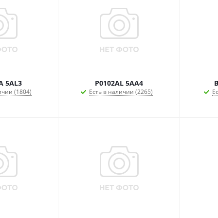
A 5AL3
P0102AL 5AA4
B
ичии (1804)
Есть в наличии (2265)
Ес