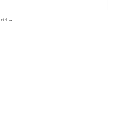
ctrl
→