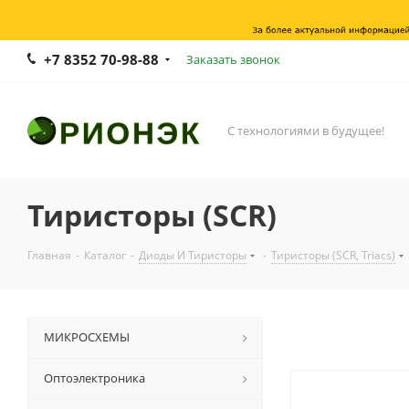
+7 8352 70-98-88
Заказать звонок
С технологиями в будущее!
Тиристоры (SCR)
Главная
-
Каталог
-
Диоды И Тиристоры
-
Тиристоры (SCR, Triacs)
МИКРОСХЕМЫ
Оптоэлектроника