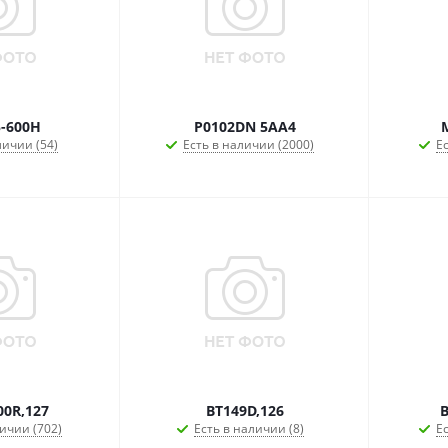
-600H
P0102DN 5AA4
личии (54)
Есть в наличии (2000)
Ес
00R,127
BT149D,126
B
ичии (702)
Есть в наличии (8)
Ес