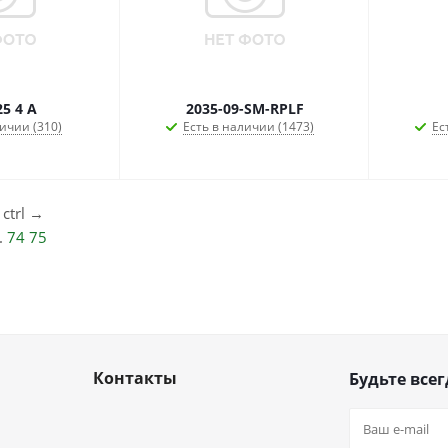
5 4 А
2035-09-SM-RPLF
ичии (310)
Есть в наличии (1473)
Ес
ctrl
→
..
74
75
Контакты
Будьте всег