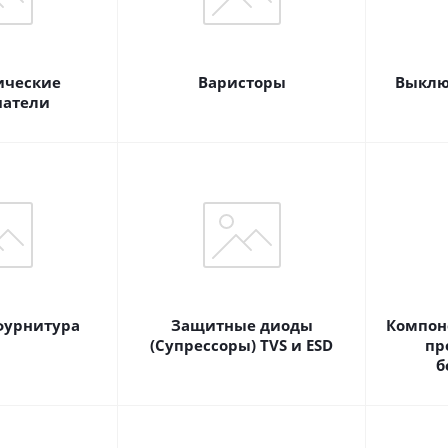
ические
Варисторы
Выклю
атели
фурнитура
Защитные диоды
Компон
(Супрессоры) TVS и ESD
пр
б