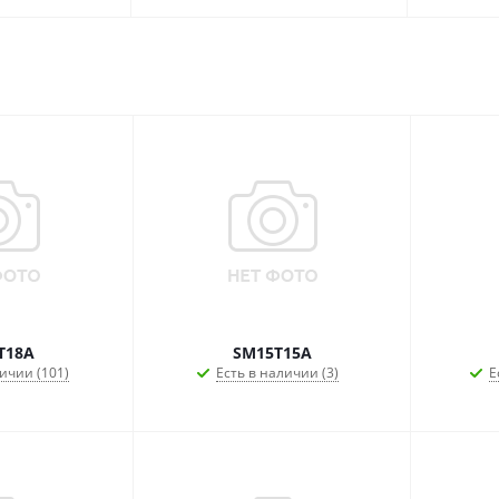
T18A
SM15T15A
ичии (101)
Есть в наличии (3)
Е