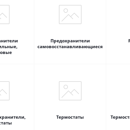
анители
Предохранители
ильные,
самовосстанавливающиеся
овые
хранители,
Термостаты
Термост
статы