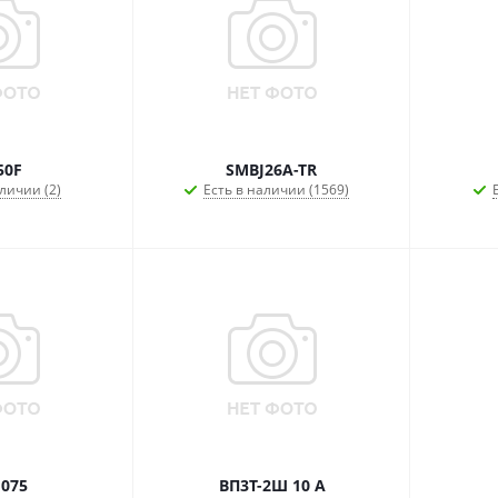
50F
SMBJ26A-TR
личии (2)
Есть в наличии (1569)
075
ВП3Т-2Ш 10 А