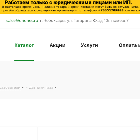
sales@orionec.ru
г. Чебоксары, ул. Гагарина Ю. зд 40г, помещ.7
Каталог
Акции
Услуги
Оплата 
разователи
-
Датчики газа