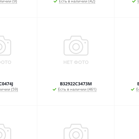
личии (9)
Есть в наличии (42)
C0474J
B32922C3473M
личии (59)
Есть в наличии (461)
Е