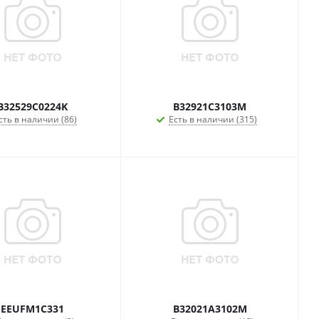
B32529C0224K
B32921C3103M
сть в наличии (86)
Есть в наличии (315)
EEUFM1C331
B32021A3102M