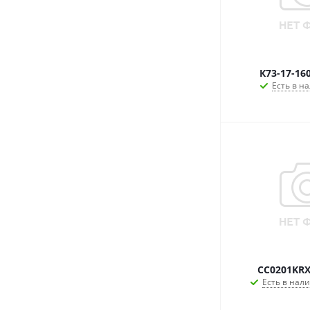
К73-17-16
Есть в на
CC0201KRX
Есть в нали