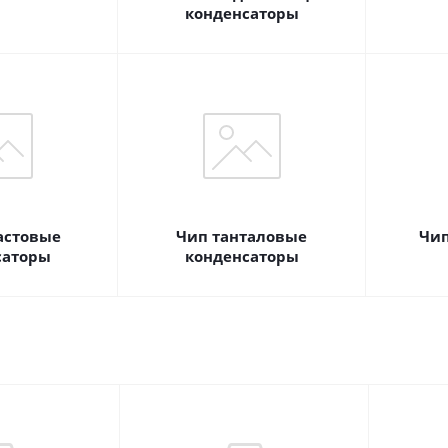
конденсаторы
астовые
Чип танталовые
Чип
саторы
конденсаторы