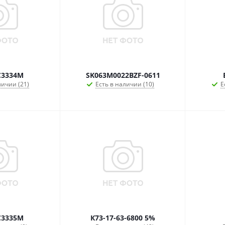
C3334M
SK063M0022BZF-0611
личии (21)
Есть в наличии (10)
Е
C3335M
К73-17-63-6800 5%