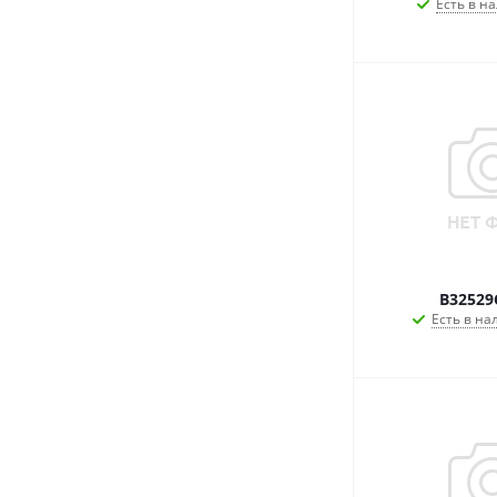
Есть в на
B32529
Есть в на