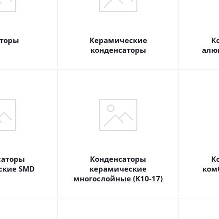
торы
Керамические
К
конденсаторы
алю
саторы
Конденсаторы
К
ские SMD
керамические
ком
многослойные (K10-17)