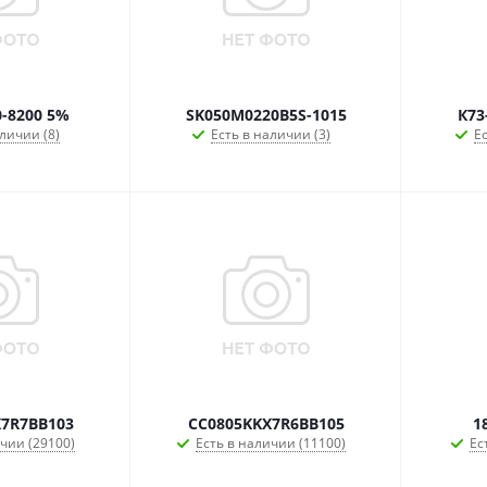
0-8200 5%
SK050M0220B5S-1015
К73
личии (8)
Есть в наличии (3)
Ес
7R7BB103
CC0805KKX7R6BB105
1
чии (29100)
Есть в наличии (11100)
Ес