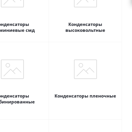
онденсаторы
Конденсаторы
миниевые смд
высоковольтные
онденсаторы
Конденсаторы пленочные
бинированные