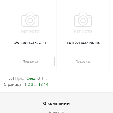
SWR 201-3C3 Ч/С IRS
SWR 201-3C3 Ч/Ж IRS
Под заказ
Под заказ
←
ctrl
Пред.
След.
ctrl
→
Страницы:
1
2
3
...
13
14
О компании
Новости