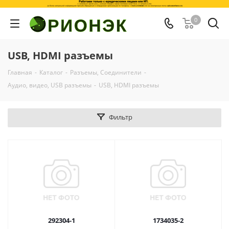
0
USB, HDMI разъемы
Главная
-
Каталог
-
Разъемы, Соединители
-
Аудио, видео, USB разъемы
-
USB, HDMI разъемы
Фильтр
292304-1
1734035-2