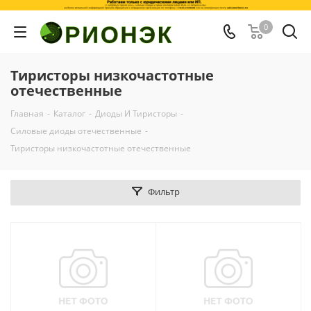
0
Тиристоры низкочастотные
отечественные
Главная
-
Каталог
-
Диоды И Тиристоры
-
Силовые диоды отечественные
-
Тиристоры низкочастотные отечественные
Фильтр