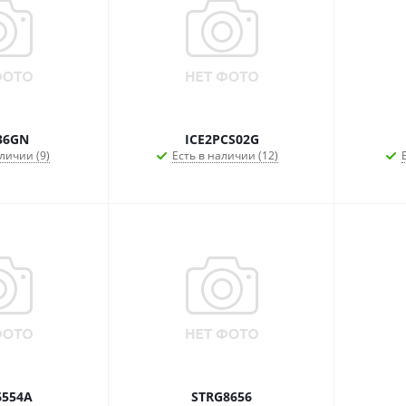
36GN
ICE2PCS02G
личии (9)
Есть в наличии (12)
554A
STRG8656