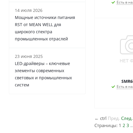
Есть в на
14 июля 2026
Мощные источники питания
RST от MEAN WELL для
широкого спектра
промышленных отраслей
23 июня 2025
LED-драйверы – ключевые
элементы современных
световых и промышленных
SMR6
систем
Есть в на
←
ctrl
Пред.
След.
Страницы:
1
2
3
.