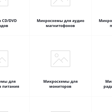
 CD/DVD
Микросхемы для аудио
Микро
одов
магнитофонов
п
емы для
Микросхемы для
Ми
в питания
мониторов
рад