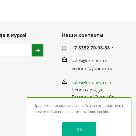
да в курсе!
Наши контакты
+7 8352 70-98-88
sales@orionec.ru
ecorion@yandex.ru
sales@orionec.ru
г.
Чебоксары, ул.
Гагарина Ю. зд 40г,
помещ.7
Продолжая использовать сайт, вы соглашаетесь с
политикой использования
файлов cookie.
OK