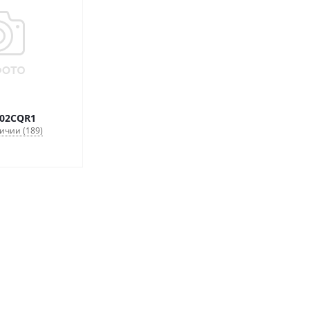
02CQR1
ичии (189)