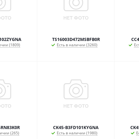
102ZYGNA
TS16003D472MSBFB0R
CC4
ичии (1809)
Есть в наличии (3260)
Ес
5RN83K0R
CK45-B3FD101KYGNA
CK4
ичии (265)
Есть в наличии (1980)
Е