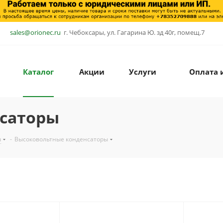
sales@orionec.ru
г. Чебоксары, ул. Гагарина Ю. зд 40г, помещ.7
Каталог
Акции
Услуги
Оплата 
саторы
ы
-
Высоковольтные конденсаторы