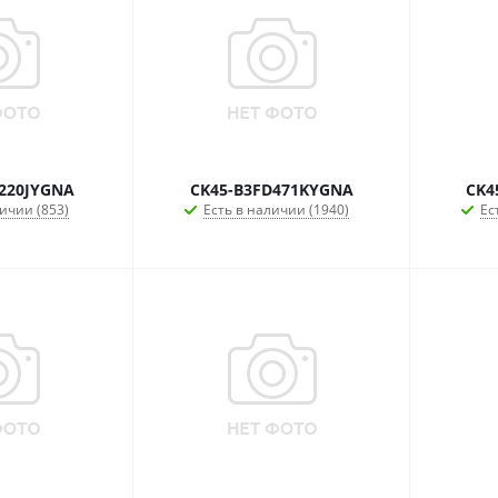
220JYGNA
CK45-B3FD471KYGNA
CK4
ичии (853)
Есть в наличии (1940)
Ес