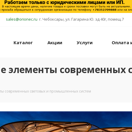
sales@orionec.ru
г. Чебоксары, ул. Гагарина Ю. зд 40г, помещ.7
Каталог
Акции
Услуги
Оплата 
е элементы современных 
нты современных световых и промышленных систем