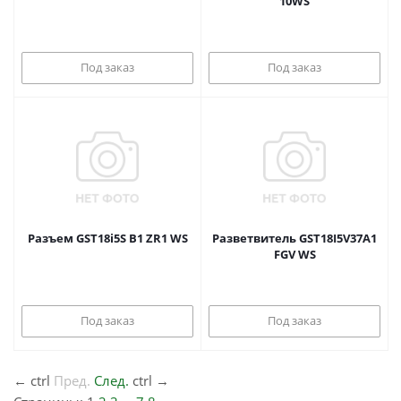
10WS
Под заказ
Под заказ
Разъем GST18i5S B1 ZR1 WS
Разветвитель GST18I5V37A1
FGV WS
Под заказ
Под заказ
←
ctrl
Пред.
След.
ctrl
→