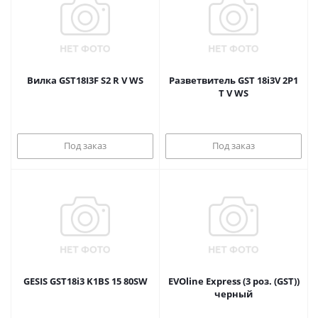
Вилка GST18I3F S2 R V WS
Разветвитель GST 18i3V 2P1
T V WS
Под заказ
Под заказ
GESIS GST18i3 K1BS 15 80SW
EVOline Express (3 роз. (GST))
черный