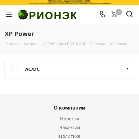
0
XP Power
Главная
-
Каталог
-
ИСТОЧНИКИ ПИТАНИЯ
-
XP Power
-
XP Power
AC/DC
О компании
Новости
Вакансии
Политика