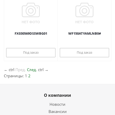
FX030569DSSWBG01
WF150ATYAMLNB0#
Под заказ
Под заказ
←
ctrl
Пред.
След.
ctrl
→
Страницы:
1
2
О компании
Новости
Вакансии