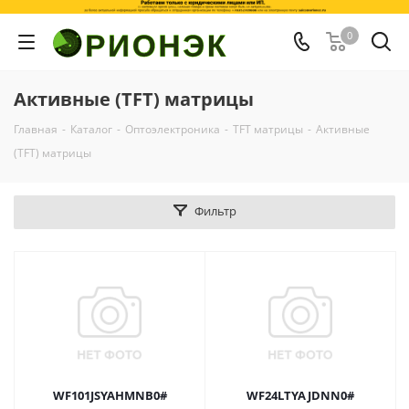
0
Активные (TFT) матрицы
Главная
-
Каталог
-
Оптоэлектроника
-
TFT матрицы
-
Активные
(TFT) матрицы
Фильтр
WF101JSYAHMNB0#
WF24LTYAJDNN0#