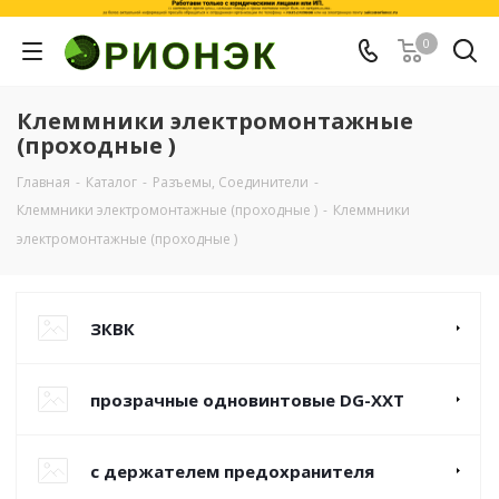
0
Клеммники электромонтажные
(проходные )
Главная
-
Каталог
-
Разъемы, Соединители
-
Клеммники электромонтажные (проходные )
-
Клеммники
электромонтажные (проходные )
ЗКВК
прозрачные одновинтовые DG-XXT
с держателем предохранителя