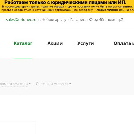
sales@orionec.ru
г. Чебоксары, ул. Гагарина Ю. зд 40г, помещ.7
Каталог
Акции
Услуги
Оплата 
промавтоматики
-
Счетчики Autonics